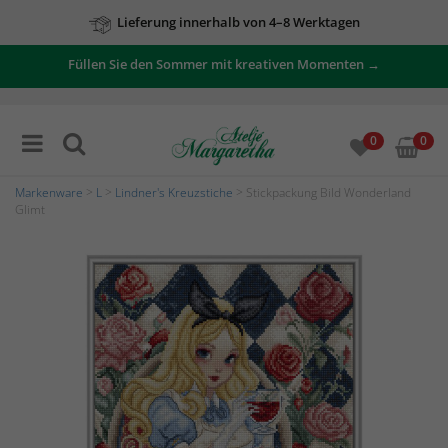
Lieferung innerhalb von 4–8 Werktagen
Zu unseren Angeboten
Füllen Sie den Sommer mit kreativen Momenten →
0
0
Markenware
>
L
>
Lindner's Kreuzstiche
> Stickpackung Bild Wonderland
Glimt