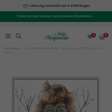
Lieferung innerhalb von 4–8 Werktagen
Füllen Sie den Sommer mit kreativen Momenten →
0
0
Markenware
>
L
>
Lindner's Kreuzstiche
> Stickpackung Bild Die Jagd der
Meister