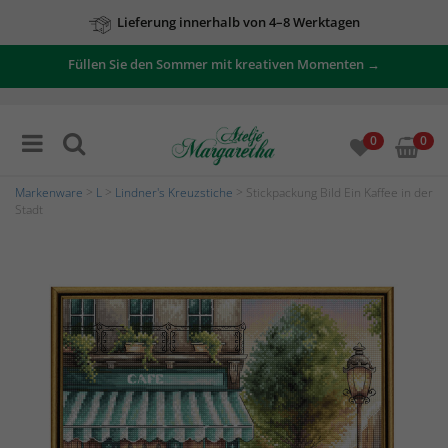
Lieferung innerhalb von 4–8 Werktagen
Füllen Sie den Sommer mit kreativen Momenten →
0
0
Markenware
>
L
>
Lindner's Kreuzstiche
> Stickpackung Bild Ein Kaffee in der
Stadt