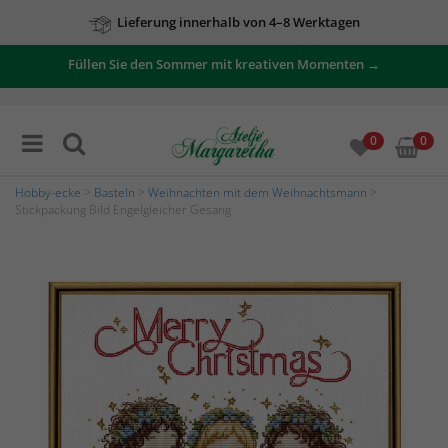
Lieferung innerhalb von 4–8 Werktagen
Füllen Sie den Sommer mit kreativen Momenten →
0
0
Hobby-ecke
>
Basteln
>
Weihnachten mit dem Weihnachtsmann
>
Stickpackung Bild Engelgleicher Gesang