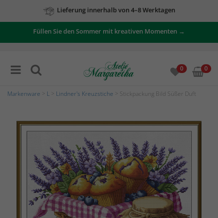
Lieferung innerhalb von 4–8 Werktagen
Zu unseren Angeboten
Füllen Sie den Sommer mit kreativen Momenten →
0
0
Markenware
>
L
>
Lindner's Kreuzstiche
> Stickpackung Bild Süßer Duft