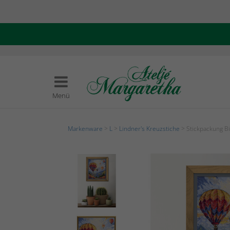
Menü
Markenware
>
L
>
Lindner's Kreuzstiche
> Stickpackung Bi