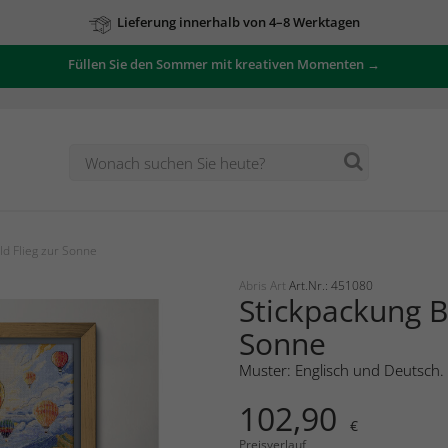
Lieferung innerhalb von 4–8 Werktagen
Zu unseren Angeboten
Füllen Sie den Sommer mit kreativen Momenten →
ld Flieg zur Sonne
Abris Art
Art.Nr.: 451080
Stickpackung Bi
Sonne
Muster: Englisch und Deutsch.
102,90
€
Preisverlauf