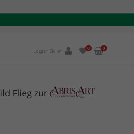
0
0
Loggen Sie ein
ld Flieg zur