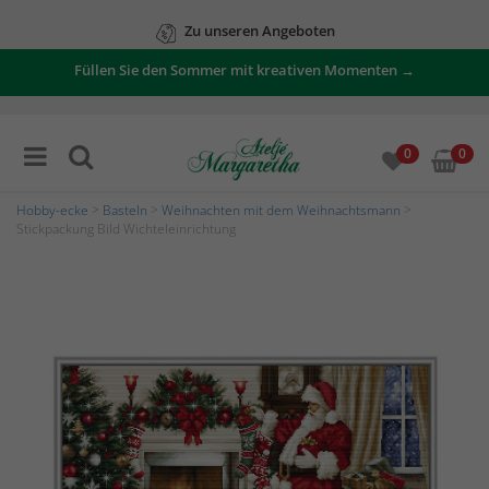
Zu unseren Angeboten
Füllen Sie den Sommer mit kreativen Momenten →
0
0
Hobby-ecke
>
Basteln
>
Weihnachten mit dem Weihnachtsmann
>
Stickpackung Bild Wichteleinrichtung