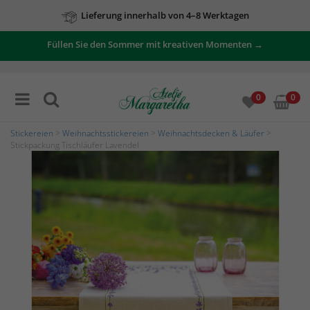
Lieferung innerhalb von 4–8 Werktagen
Füllen Sie den Sommer mit kreativen Momenten →
Zu unseren Angeboten
0
0
Stickereien
>
Weihnachtsstickereien
>
Weihnachtsdecken & Läufer
>
Stickpackung Tischläufer Lavendel