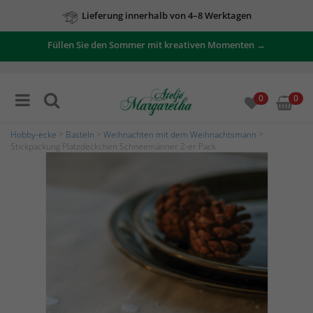
Lieferung innerhalb von 4–8 Werktagen
Füllen Sie den Sommer mit kreativen Momenten →
0
0
Hobby-ecke
>
Basteln
>
Weihnachten mit dem Weihnachtsmann
>
Stickpackung Platzdeckchen Schneemänner 2-er Pack