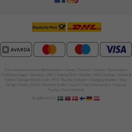
Eine Auswahl unserer Markenwaren: Cewec / Permin / Lanarte / Rosenstand
/
Oehlenschläger / Vervaco / DMC / Svarta Fåret / Textiles / MCG Textiles / Marks &
Katten / Design Works Craft / RTO / Bucilla / JanLynn / Västgöta Broderi / Rico
Design / Riolis / Duftin / Kustom Krafts / Luca-S / Thea Gouverneur / Krasa &
Tvorba / Novo Sloboda
Es gibt uns in: