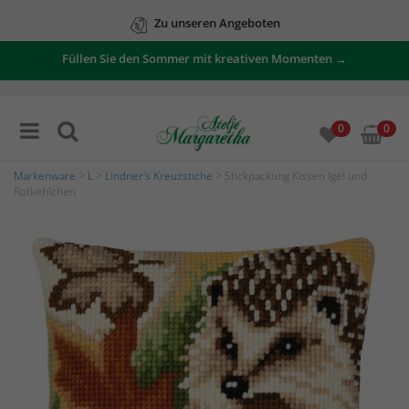
Zu unseren Angeboten
Füllen Sie den Sommer mit kreativen Momenten →
0
0
Markenware
>
L
>
Lindner's Kreuzstiche
> Stickpackung Kissen Igel und
Rotkehlchen