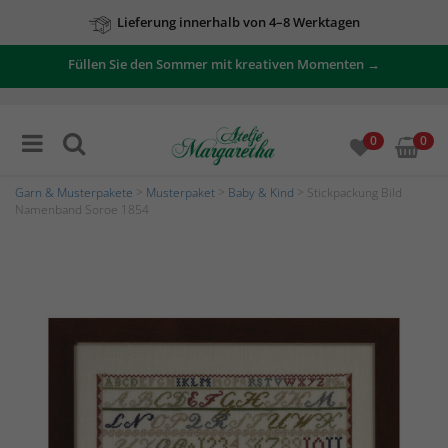
Lieferung innerhalb von 4–8 Werktagen
Füllen Sie den Sommer mit kreativen Momenten →
0
0
Garn & Musterpakete
>
Musterpaket
>
Baby & Kind
> Stickpackung Bild
Namenband Soroe 1854