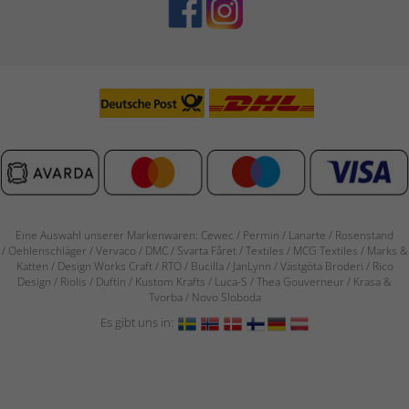
Eine Auswahl unserer Markenwaren: Cewec / Permin / Lanarte / Rosenstand
/
Oehlenschläger / Vervaco / DMC / Svarta Fåret / Textiles / MCG Textiles / Marks &
Katten / Design Works Craft / RTO / Bucilla / JanLynn / Västgöta Broderi / Rico
Design / Riolis / Duftin / Kustom Krafts / Luca-S / Thea Gouverneur / Krasa &
Tvorba / Novo Sloboda
Es gibt uns in: