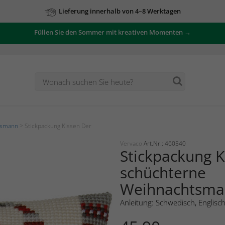
Lieferung innerhalb von 4–8 Werktagen
Füllen Sie den Sommer mit kreativen Momenten →
tsmann
> Stickpackung Kissen Der
Vervaco
Art.Nr.: 460540
Stickpackung K
schüchterne
Weihnachtsm
Anleitung: Schwedisch, Englisc