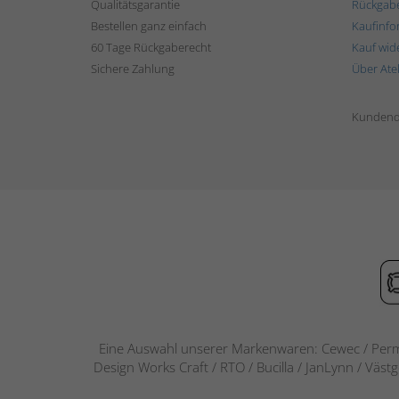
Qualitätsgarantie
Rückgab
Bestellen ganz einfach
Kaufinfo
60 Tage Rückgaberecht
Kauf wid
Sichere Zahlung
Über Ate
Kundend
Eine Auswahl unserer Markenwaren: Cewec / Perm
Design Works Craft / RTO / Bucilla / JanLynn / Väst