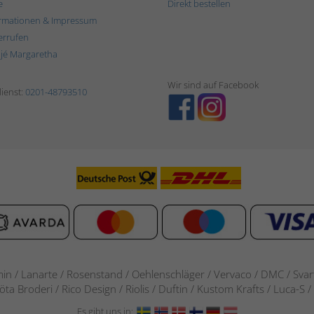
e
Direkt bestellen
rmationen & Impressum
errufen
ljé Margaretha
Wir sind auf Facebook
ienst:
0201-48793510
in / Lanarte / Rosenstand /
Oehlenschläger / Vervaco / DMC / Svarta
göta Broderi / Rico Design / Riolis / Duftin / Kustom Krafts / Luca
Es gibt uns in: