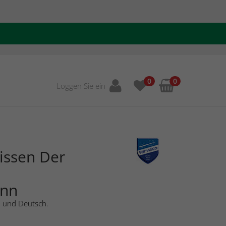
0
0
Loggen Sie ein
issen Der
ann
h und Deutsch.