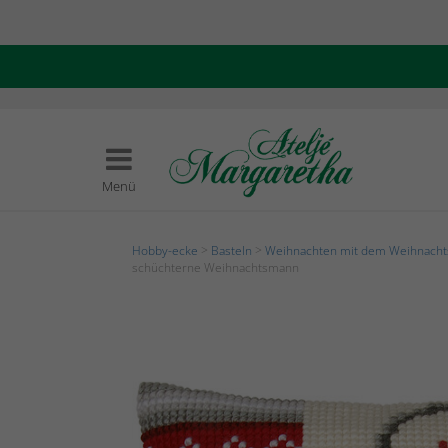
Menü
Hobby-ecke
>
Basteln
>
Weihnachten mit dem Weihnach
schüchterne Weihnachtsmann