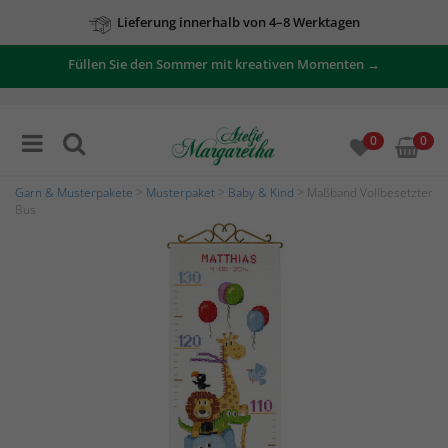
Lieferung innerhalb von 4–8 Werktagen
Füllen Sie den Sommer mit kreativen Momenten →
0
0
Garn & Musterpakete
>
Musterpaket
>
Baby & Kind
> Maßband Vollbesetzter
Bus