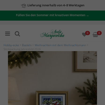
Lieferung innerhalb von 4–8 Werktagen
Füllen Sie den Sommer mit kreativen Momenten →
0
0
Hobby-ecke
>
Basteln
>
Weihnachten mit dem Weihnachtsmann
>
Stickpackung Jahresbild 2026