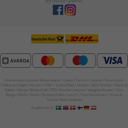
Wir sind auf Facebook
Eine Auswahl unserer Markenwaren: Cewec / Permin / Lanarte / Rosenstand
/
Oehlenschläger / Vervaco / DMC / Svarta Fåret / Textiles / MCG Textiles / Marks &
Katten / Design Works Craft / RTO / Bucilla / JanLynn / Västgöta Broderi / Rico
Design / Riolis / Duftin / Kustom Krafts / Luca-S / Thea Gouverneur / Krasa &
Tvorba / Novo Sloboda
Es gibt uns in: