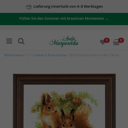
Lieferung innerhalb von 4–8 Werktagen
Füllen Sie den Sommer mit kreativen Momenten →
0
0
Markenware
>
L
>
Lindner's Kreuzstiche
> Bild Eichhörnchen in der Tanne