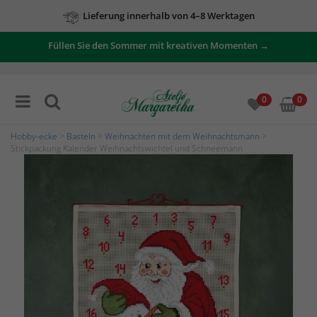
Lieferung innerhalb von 4–8 Werktagen
Füllen Sie den Sommer mit kreativen Momenten →
0
0
Hobby-ecke
>
Basteln
>
Weihnachten mit dem Weihnachtsmann
>
Stickpackung Kalender Weihnachtswichtel und Schneemann