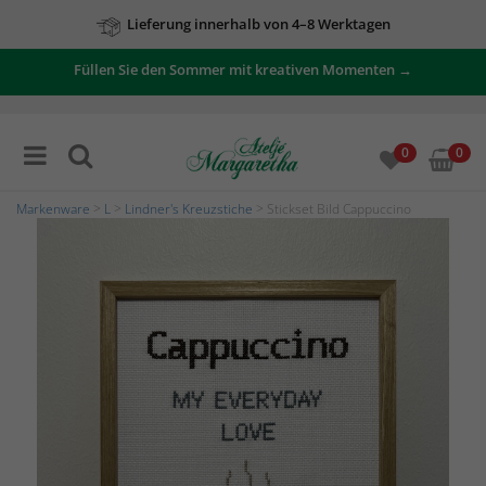
Lieferung innerhalb von 4–8 Werktagen
Füllen Sie den Sommer mit kreativen Momenten →
0
0
Markenware
>
L
>
Lindner's Kreuzstiche
> Stickset Bild Cappuccino