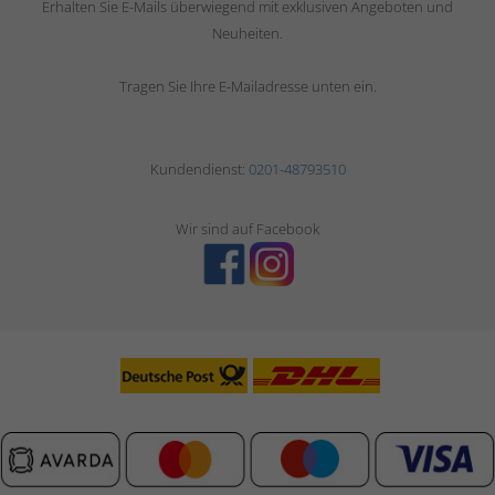
Erhalten Sie E-Mails überwiegend mit exklusiven Angeboten und
Neuheiten.
Tragen Sie Ihre E-Mailadresse unten ein.
Kundendienst:
0201-48793510
Wir sind auf Facebook