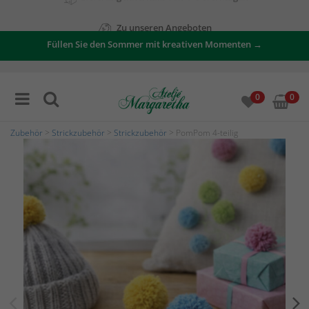
Zu unseren Angeboten
Füllen Sie den Sommer mit kreativen Momenten →
0
0
Zubehör
>
Strickzubehör
>
Strickzubehör
> PomPom 4-teilig