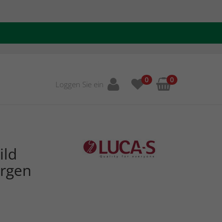
0
0
Loggen Sie ein
ild
rgen