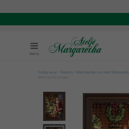
Menü
Hobby-ecke
>
Basteln
>
Weihnachten mit dem Weihnach
Weihnachtsmorgen