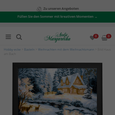
Zu unseren Angeboten
Füllen Sie den Sommer mit kreativen Momenten →
0
0
Hobby-ecke
>
Basteln
>
Weihnachten mit dem Weihnachtsmann
> Bild Haus
am Bach