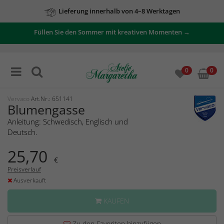
Lieferung innerhalb von 4–8 Werktagen
Füllen Sie den Sommer mit kreativen Momenten →
0
0
Vervaco
Art.Nr.: 651141
Blumengasse
Anleitung: Schwedisch, Englisch und
Deutsch.
25,70
€
Preisverlauf
Ausverkauft
KAUFEN
Zu den Favoriten hinzufügen