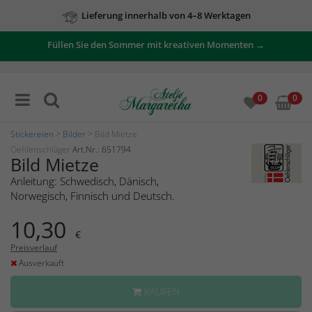
Lieferung innerhalb von 4–8 Werktagen
Füllen Sie den Sommer mit kreativen Momenten →
0
0
Stickereien
>
Bilder
> Bild Mietze
Oehlenschläger
Art.Nr.: 651794
Bild Mietze
Anleitung: Schwedisch, Dänisch,
Norwegisch, Finnisch und Deutsch.
10,30
€
Preisverlauf
Ausverkauft
KAUFEN