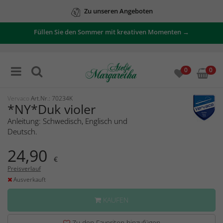
Zu unseren Angeboten
Füllen Sie den Sommer mit kreativen Momenten →
0
0
Vervaco
Art.Nr.: 70234K
*NY*Duk violer
Anleitung: Schwedisch, Englisch und
Deutsch.
24,90
€
Preisverlauf
Ausverkauft
KAUFEN
Zu den Favoriten hinzufügen