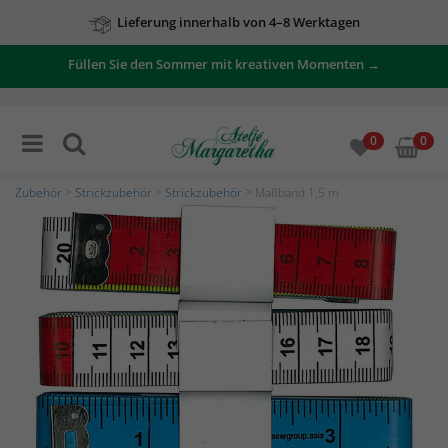
Lieferung innerhalb von 4–8 Werktagen
Füllen Sie den Sommer mit kreativen Momenten →
0
0
Zubehör
>
Strickzubehör
>
Strickzubehör
> Maßband 1,5 m