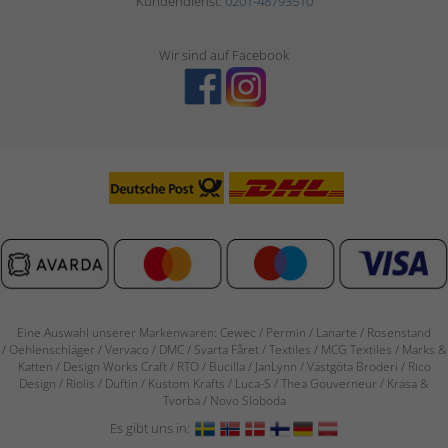
Kundendienst:
0201-48793510
Wir sind auf Facebook
Eine Auswahl unserer Markenwaren: Cewec / Permin / Lanarte / Rosenstand
/
Oehlenschläger / Vervaco / DMC / Svarta Fåret / Textiles / MCG Textiles / Marks &
Katten / Design Works Craft / RTO / Bucilla / JanLynn / Västgöta Broderi / Rico
Design / Riolis / Duftin / Kustom Krafts / Luca-S / Thea Gouverneur / Krasa &
Tvorba / Novo Sloboda
Es gibt uns in: