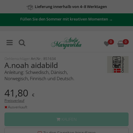
Lieferung innerhalb von 4–8 Werktagen
Füllen Sie den Sommer mit kreativen Momenten →
0
0
Oehlenschläger
Art.Nr.: 851634
A.noah aidabild
Anleitung: Schwedisch, Dänisch,
Norwegisch, Finnisch und Deutsch.
41,80
€
Preisverlauf
Ausverkauft
KAUFEN
Zu den Favoriten hinzufügen