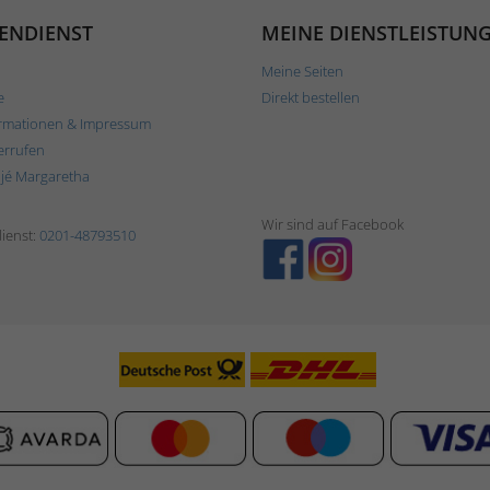
ENDIENST
MEINE DIENSTLEISTUN
Meine Seiten
e
Direkt bestellen
rmationen & Impressum
errufen
ljé Margaretha
Wir sind auf Facebook
ienst:
0201-48793510