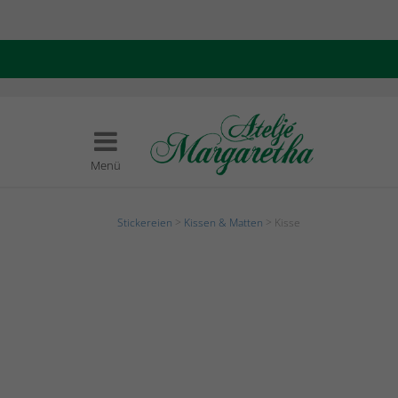
Menü
Stickereien
>
Kissen & Matten
> Kisse