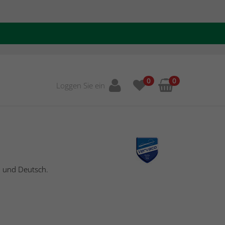
0
0
Loggen Sie ein
h und Deutsch.