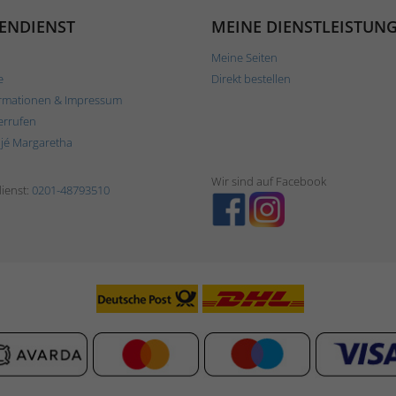
ENDIENST
MEINE DIENSTLEISTUN
Meine Seiten
e
Direkt bestellen
rmationen & Impressum
errufen
ljé Margaretha
Wir sind auf Facebook
ienst:
0201-48793510