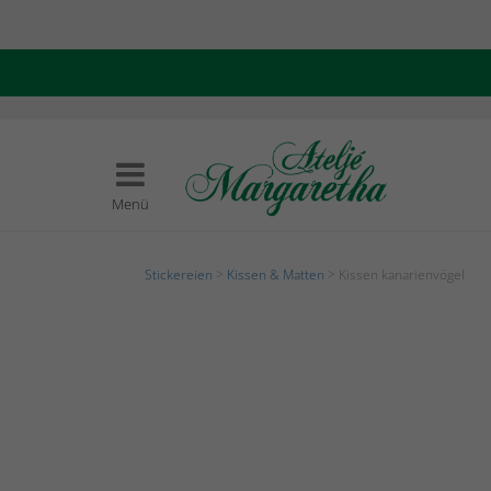
Menü
Stickereien
>
Kissen & Matten
> Kissen kanarienvögel