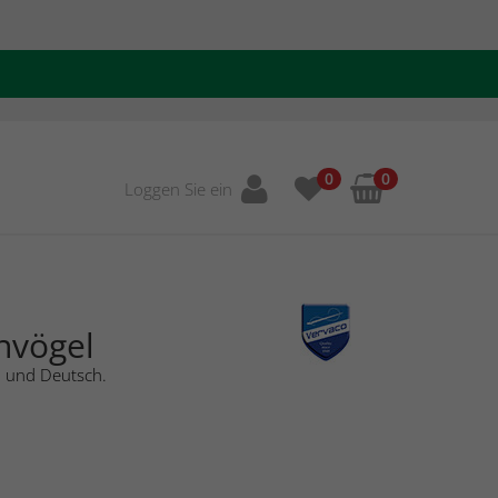
0
0
Loggen Sie ein
nvögel
h und Deutsch.