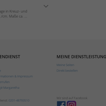
lage in Kreuz- und
/cm. Maße ca. ...
ENDIENST
MEINE DIENSTLEISTUN
Meine Seiten
e
Direkt bestellen
rmationen & Impressum
errufen
ljé Margaretha
Wir sind auf Facebook
ienst:
0201-48793510