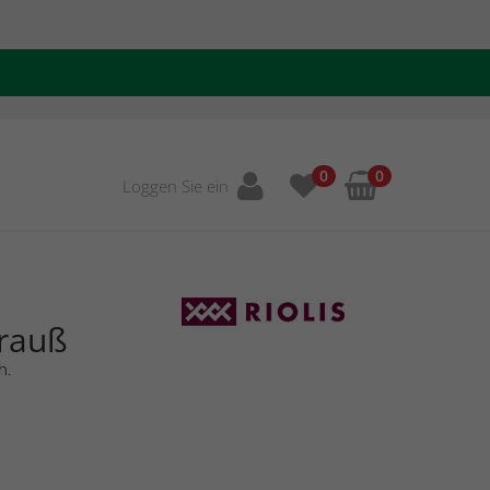
0
0
Loggen Sie ein
rauß
h.