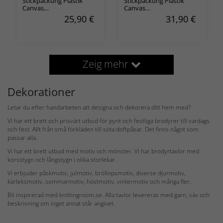
Stickpackung Plastik
Stickpackung Plastik
Canvas
Canvas
Weihnachtsbaumdekoration
Weihnachtsbaumdekoration
25,90
€
31,90
€
Skifahrer
Neujahrsglocke
Zeig mehr
Dekorationer
Letar du efter handarbeten att designa och dekorera ditt hem med?
Vi har ett brett och prisvärt utbud för pynt och festliga brodyrer till vardags
och fest. Allt från små förkläden till söta doftpåsar. Det finns något som
passar alla.
Vi har ett brett utbud med motiv och mönster. Vi har brodyrtavlor med
korsstygn och långstygn i olika storlekar.
Vi erbjuder påskmotiv, julmotiv, bröllopsmotiv, diverse djurmotiv,
kärleksmotiv, sommarmotiv, höstmotiv, vintermotiv och många fler.
Bli inspirerad med knittingroom.se. Alla tavlor levereras med garn, väv och
beskrivning om inget annat står angivet.