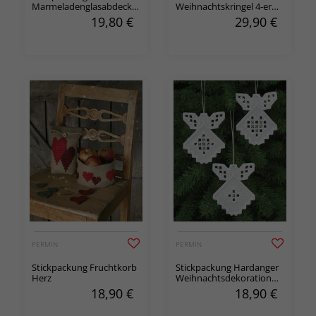
Marmeladenglasabdeckung
Weihnachtskringel 4-er
Rentier und Schneemann
Pack
19,80
€
29,90
€
2-er Pack
PERMIN
PERMIN
Stickpackung Fruchtkorb
Stickpackung Hardanger
Herz
Weihnachtsdekoration
Engel 3-er Pack
18,90
€
18,90
€