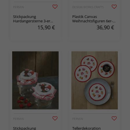
PERMIN
DESIGN WORKS CRAFTS
Stickpackung
Plastik Canvas
Hardangersterne 3-er
Weihnachtsfiguren 6er-
Pack
Pack
15,90
€
36,90
€
PERMIN
PERMIN
Stickpackung
Tellerdekoration