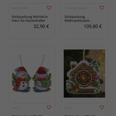
SVARTA FÅRET
OEHLENSCHLÄGER
Stickpackung Wichtel in
Stickpackung
Herz, für Kerzenhalter
Weihnachtssack
Weihnachtsmann und
32,90
€
109,80
€
Vögel
OVEN
OVEN