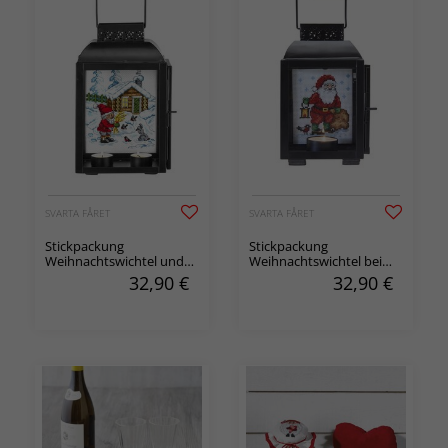
SVARTA FÅRET
SVARTA FÅRET
Stickpackung
Stickpackung
Weihnachtswichtel und
Weihnachtswichtel bei
Hütte, für Kerzenhalter
der Arbeit 2-er Pack, für
32,90
€
32,90
€
kleine Laterne