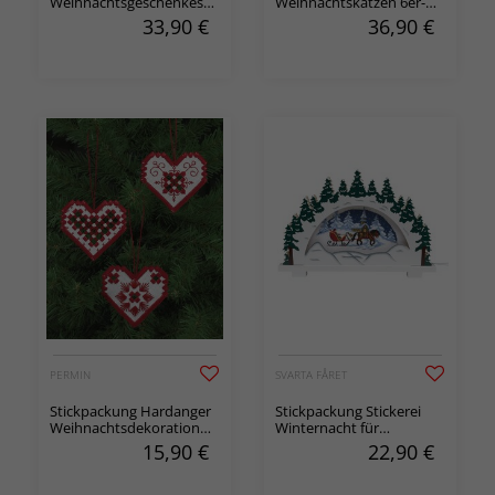
Weihnachtsgeschenkesack
Weihnachtskatzen 6er-
Weihnachtswichtel mit
Pack
33,90
€
36,90
€
Licht
PERMIN
SVARTA FÅRET
Stickpackung Hardanger
Stickpackung Stickerei
Weihnachtsdekoration
Winternacht für
Herzen 3-er Pack
Holzleuchter
15,90
€
22,90
€