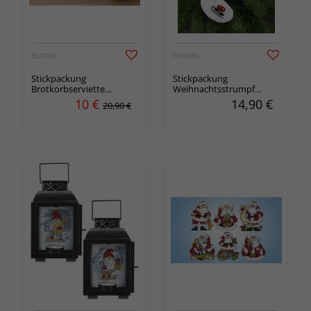
DUFTIN
PERMIN
Stickpackung
Stickpackung
Brotkorbserviette
Weihnachtsstrumpf
Schneeflocken
Wichtel 3-er Pack
10
€
14,90
€
20,90 €