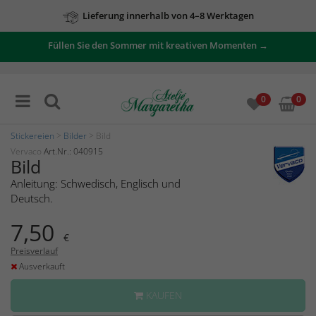
Lieferung innerhalb von 4–8 Werktagen
Füllen Sie den Sommer mit kreativen Momenten →
0
0
Stickereien
>
Bilder
> Bild
Vervaco
Art.Nr.: 040915
Bild
Anleitung: Schwedisch, Englisch und
Deutsch.
7,50
€
Preisverlauf
Ausverkauft
KAUFEN