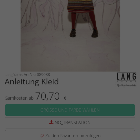
Lang Yarns
Art.Nr.: 089038
Anleitung Kleid
70,70
Garnkosten ab
€
GRÖSSE UND FARBE WÄHLEN
NO_TRANSLATION
Zu den Favoriten hinzufügen