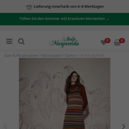
Lieferung innerhalb von 4–8 Werktagen
Füllen Sie den Sommer mit kreativen Momenten →
0
0
Garn & Musterpakete
>
Musterpaket
>
Damen
> Anleitung Kleid