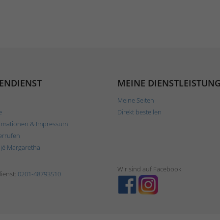
ENDIENST
MEINE DIENSTLEISTUN
Meine Seiten
e
Direkt bestellen
rmationen & Impressum
errufen
ljé Margaretha
Wir sind auf Facebook
ienst:
0201-48793510