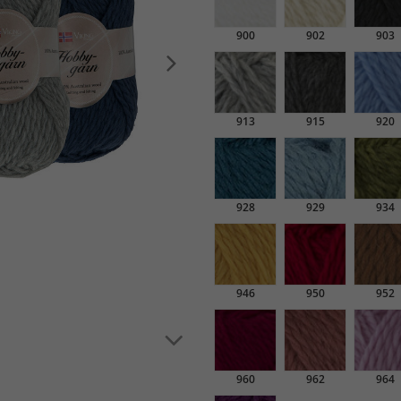
900
902
903
913
915
920
928
929
934
946
950
952
960
962
964