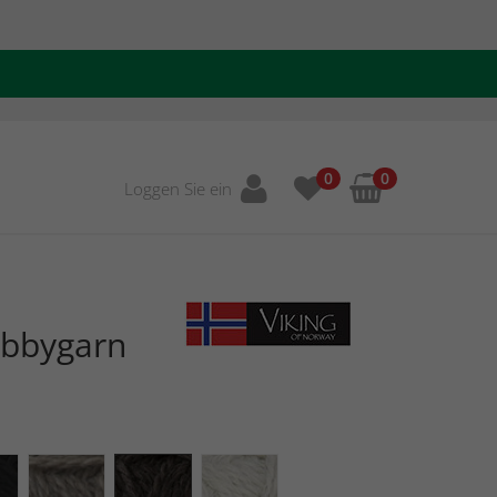
0
0
Loggen Sie ein
obbygarn