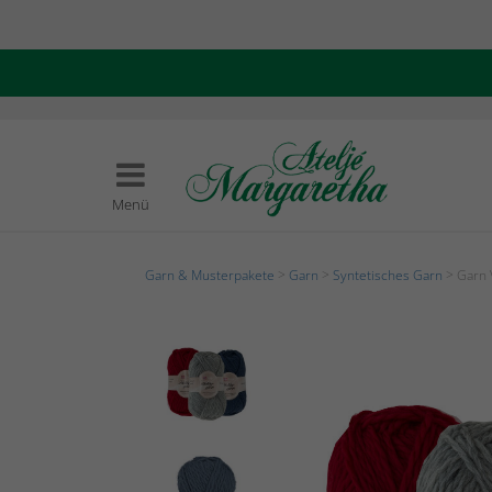
Menü
Garn & Musterpakete
>
Garn
>
Syntetisches Garn
> Garn 