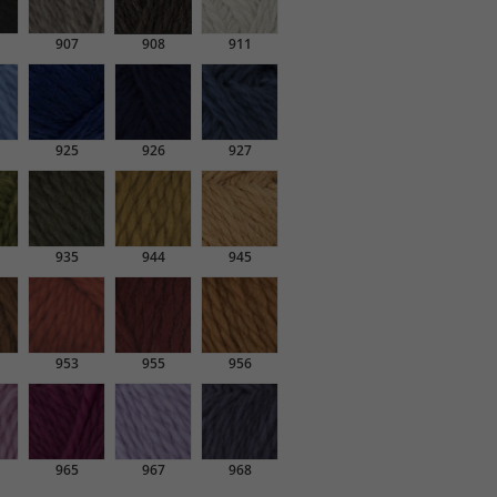
907
908
911
925
926
927
935
944
945
953
955
956
965
967
968