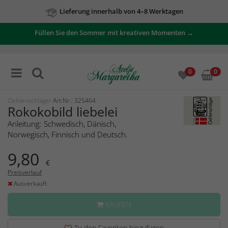
Lieferung innerhalb von 4–8 Werktagen
Füllen Sie den Sommer mit kreativen Momenten →
0
0
Oehlenschläger
Art.Nr.: 325464
Rokokobild liebelei
Anleitung: Schwedisch, Dänisch,
Norwegisch, Finnisch und Deutsch.
9,80
€
Preisverlauf
Ausverkauft
KAUFEN
Zu den Favoriten hinzufügen