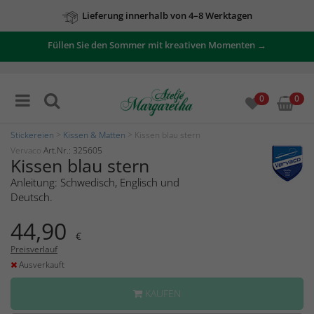
Lieferung innerhalb von 4–8 Werktagen
Füllen Sie den Sommer mit kreativen Momenten →
0
0
Stickereien
>
Kissen & Matten
> Kissen blau stern
Vervaco
Art.Nr.: 325605
Kissen blau stern
Anleitung: Schwedisch, Englisch und
Deutsch.
44,90
€
Preisverlauf
Ausverkauft
KAUFEN