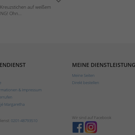
in Kreuzstichen auf weißem
UNG! Ohn...
ENDIENST
MEINE DIENSTLEISTUN
Meine Seiten
e
Direkt bestellen
rmationen & Impressum
errufen
ljé Margaretha
Wir sind auf Facebook
ienst:
0201-48793510