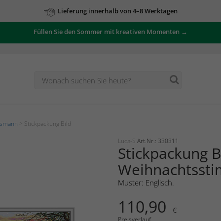
Lieferung innerhalb von 4–8 Werktagen
Füllen Sie den Sommer mit kreativen Momenten →
tsmann
> Stickpackung Bild
Luca-S
Art.Nr.: 330311
Stickpackung B
Weihnachtsst
Muster: Englisch.
110,90
€
Preisverlauf