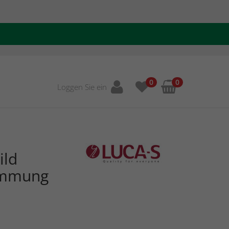
0
0
Loggen Sie ein
ild
immung