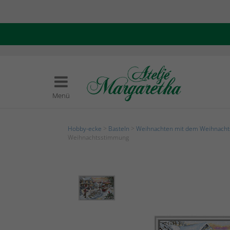
Menü
Hobby-ecke
>
Basteln
>
Weihnachten mit dem Weihnach
Weihnachtsstimmung