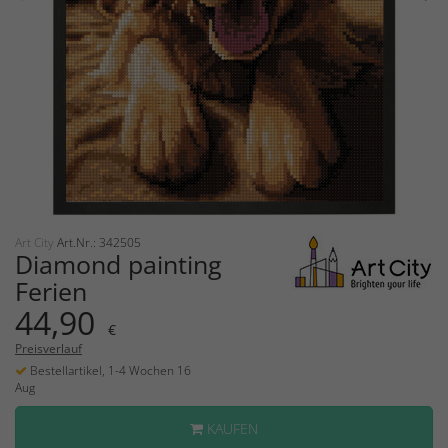
Art City
Art.Nr.: 342505
Diamond painting
Ferien
44,90
€
Preisverlauf
Bestellartikel, 1-4 Wochen 16
Aug
KAUFEN