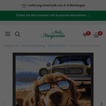
Lieferung innerhalb von 4–8 Werktagen
Zu unseren Angeboten
Füllen Sie den Sommer mit kreativen Momenten →
0
0
Hobby-ecke
>
Diamond painting
>
Diamond Dotz
> Diamond painting Ferien