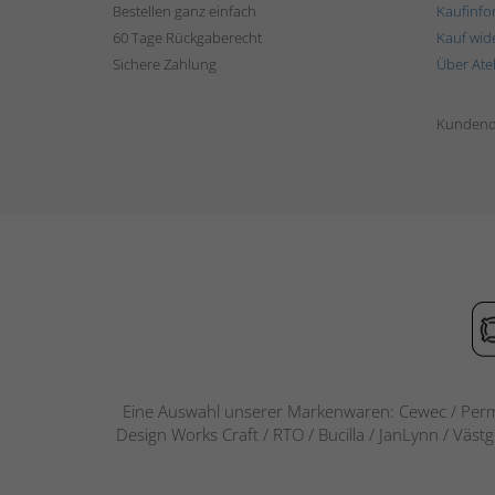
Bestellen ganz einfach
Kaufinfo
60 Tage Rückgaberecht
Kauf wid
Sichere Zahlung
Über Ate
Kundend
Eine Auswahl unserer Markenwaren: Cewec / Perm
Design Works Craft / RTO / Bucilla / JanLynn / Väst