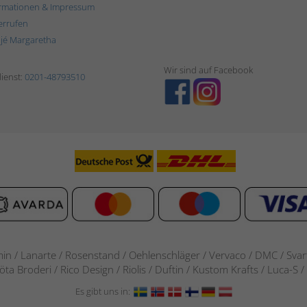
rmationen & Impressum
errufen
ljé Margaretha
Wir sind auf Facebook
ienst:
0201-48793510
in / Lanarte / Rosenstand /
Oehlenschläger / Vervaco / DMC / Svarta
göta Broderi / Rico Design / Riolis / Duftin / Kustom Krafts / Luca
Es gibt uns in: