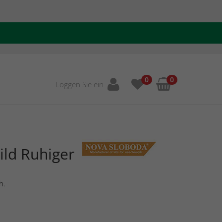
0
0
Loggen Sie ein
ild Ruhiger
h.