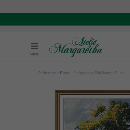
Menü
Stickereien
>
Bilder
> Stickpackung Bild Ruhiger Fluss