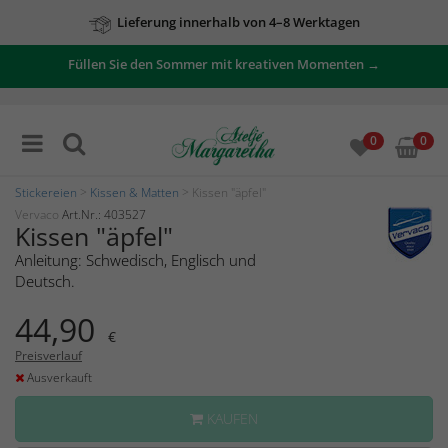
Lieferung innerhalb von 4–8 Werktagen
Füllen Sie den Sommer mit kreativen Momenten →
0
0
Stickereien
>
Kissen & Matten
> Kissen "äpfel"
Vervaco
Art.Nr.: 403527
Kissen "äpfel"
Anleitung: Schwedisch, Englisch und
Deutsch.
44,90
€
Preisverlauf
Ausverkauft
KAUFEN