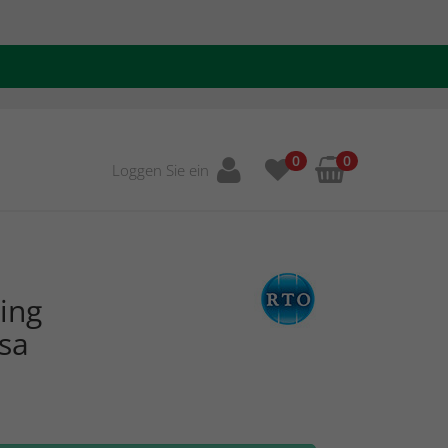
0
0
Loggen Sie ein
ing
sa