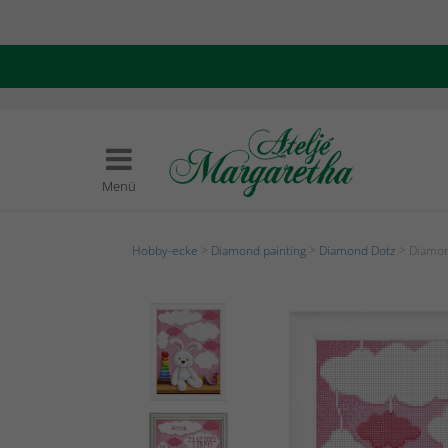
Menü
Hobby-ecke
>
Diamond painting
>
Diamond Dotz
> Diamon