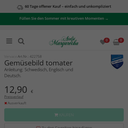
60 Tage offener Kauf – einfach und unkompliziert
Füllen Sie den Sommer mit kreativen Momenten →
0
0
Vervaco
Art.Nr.: 422758
Gemüsebild tomater
Anleitung: Schwedisch, Englisch und
Deutsch.
12,90
€
Preisverlauf
Ausverkauft
KAUFEN
Zu den Favoriten hinzufügen