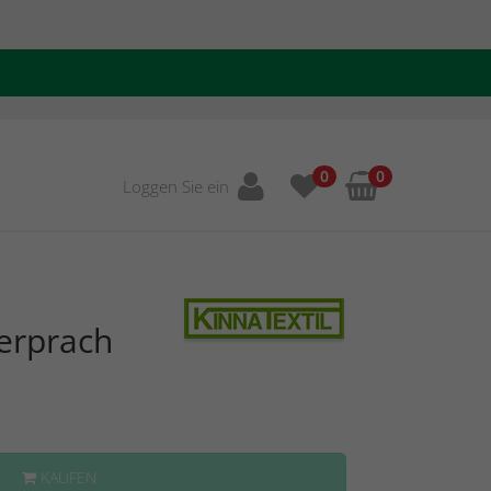
0
0
Loggen Sie ein
erprach
KAUFEN