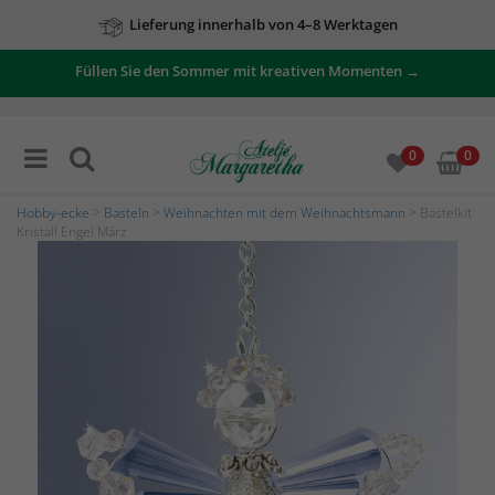
Lieferung innerhalb von 4–8 Werktagen
Zu unseren Angeboten
Füllen Sie den Sommer mit kreativen Momenten →
0
0
Hobby-ecke
>
Basteln
>
Weihnachten mit dem Weihnachtsmann
> Bastelkit
Kristall Engel März