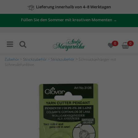
Lieferung innerhalb von 4–8 Werktagen
Füllen Sie den Sommer mit kreativen Momenten →
0
0
Zubehör
>
Strickzubehör
>
Strickzubehör
> Schmuckanhänger mit
Schneidefunktion