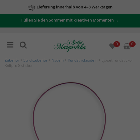
Lieferung innerhalb von 4–8 Werktagen
Zu unseren Angeboten
Füllen Sie den Sommer mit kreativen Momenten →
0
0
Zubehör
>
Strickzubehör
>
Nadeln
>
Rundstricknadeln
> Lyxset rundstickor
Knitpro 8 stickor