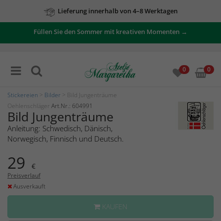
Lieferung innerhalb von 4–8 Werktagen
Füllen Sie den Sommer mit kreativen Momenten →
0
0
Stickereien
>
Bilder
> Bild Jungenträume
Oehlenschläger
Art.Nr.: 604991
Bild Jungenträume
Anleitung: Schwedisch, Dänisch,
Norwegisch, Finnisch und Deutsch.
29
€
Preisverlauf
Ausverkauft
KAUFEN