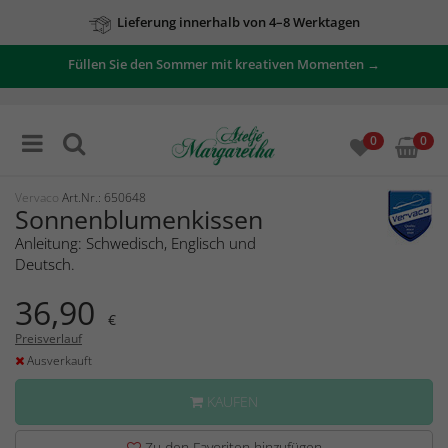
Lieferung innerhalb von 4–8 Werktagen
Füllen Sie den Sommer mit kreativen Momenten →
0
0
Vervaco
Art.Nr.: 650648
Sonnenblumenkissen
Anleitung: Schwedisch, Englisch und
Deutsch.
36,90
€
Preisverlauf
Ausverkauft
KAUFEN
Zu den Favoriten hinzufügen