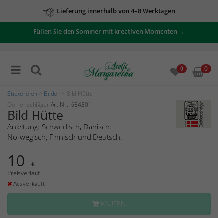
Lieferung innerhalb von 4–8 Werktagen
Füllen Sie den Sommer mit kreativen Momenten →
0
0
Stickereien
>
Bilder
> Bild Hütte
Oehlenschläger
Art.Nr.: 654301
Bild Hütte
Anleitung: Schwedisch, Dänisch,
Norwegisch, Finnisch und Deutsch.
10
€
Preisverlauf
Ausverkauft
KAUFEN