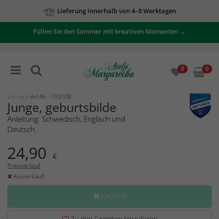
Lieferung innerhalb von 4–8 Werktagen
Füllen Sie den Sommer mit kreativen Momenten →
0
0
Vervaco
Art.Nr.: 703108
Junge, geburtsbilde
Anleitung: Schwedisch, Englisch und
Deutsch.
24,90
€
Preisverlauf
Ausverkauft
KAUFEN
Zu den Favoriten hinzufügen