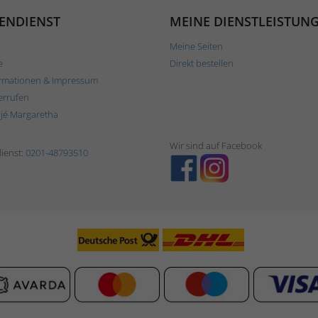
ENDIENST
MEINE DIENSTLEISTUN
Meine Seiten
e
Direkt bestellen
rmationen & Impressum
errufen
ljé Margaretha
Wir sind auf Facebook
ienst:
0201-48793510