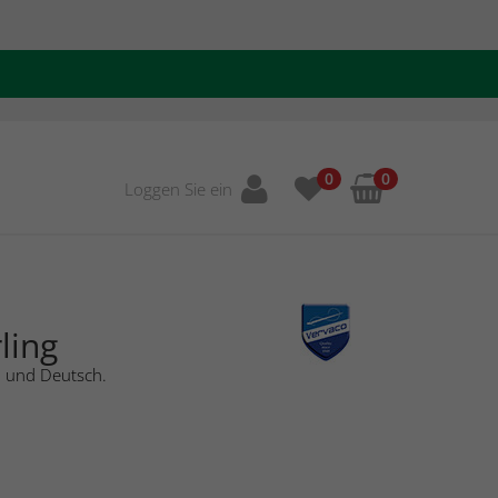
0
0
Loggen Sie ein
ling
h und Deutsch.