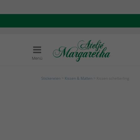
Menü
Stickereien
>
Kissen & Matten
> Kissen schetterling